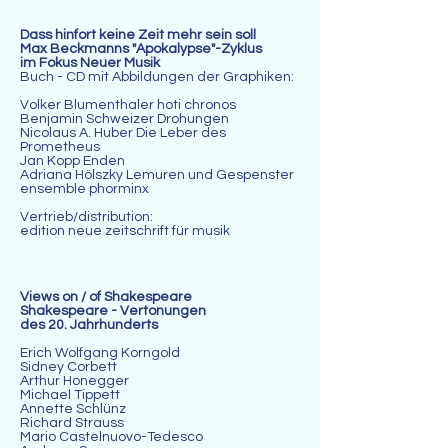
Dass hinfort keine Zeit mehr sein soll
Max Beckmanns "Apokalypse"-Zyklus
im Fokus Neuer Musik
Buch - CD mit Abbildungen der Graphiken:
Volker Blumenthaler hoti chronos
Benjamin Schweizer Drohungen
Nicolaus A. Huber Die Leber des
Prometheus
Jan Kopp Enden
Adriana Hölszky Lemuren und Gespenster
ensemble phorminx
Vertrieb/distribution:
edition neue zeitschrift für musik
Views on / of Shakespeare
Shakespeare - Vertonungen
des 20. Jahrhunderts
Erich Wolfgang Korngold
Sidney Corbett
Arthur Honegger
Michael Tippett
Annette Schlünz
Richard Strauss
Mario Castelnuovo-Tedesco